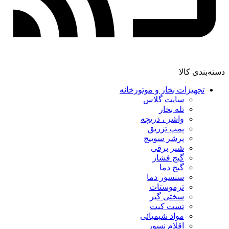
دسته‌بندی کالا
تجهیزات بخار و موتورخانه
سایت گلاس
تله بخار
واشر ، دریچه
پمپ تزریق
پرشر سوییچ
شیر برقی
گیج فشار
گیج دما
سنسور دما
ترموستات
سختی گیر
تست کیت
مواد شیمیائی
اقلام نسوز