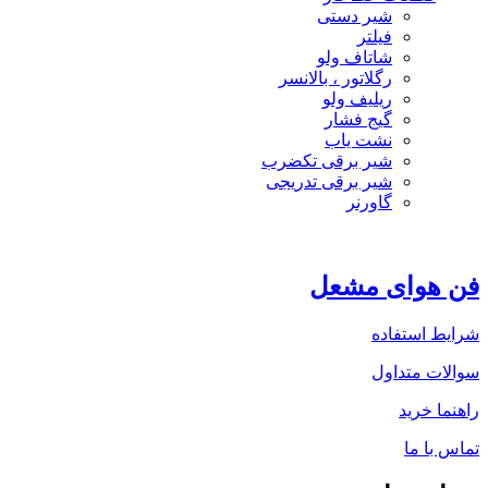
شیر دستی
فیلتر
شاتاف ولو
رگلاتور ، بالانسر
ریلیف ولو
گیج فشار
نشت یاب
شیر برقی تکضرب
شیر برقی تدریجی
گاورنر
فن هوای مشعل
شرایط استفاده
سوالات متداول
راهنما خرید
تماس با ما