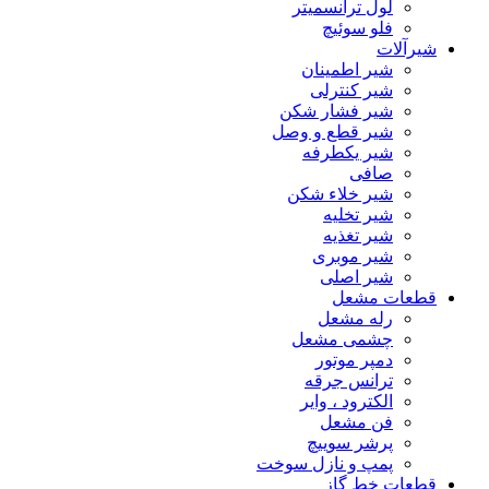
لول ترانسمیتر
فلو سوئیچ
شیرآلات
شیر اطمینان
شیر کنترلی
شیر فشار شکن
شیر قطع و وصل
شیر یکطرفه
صافی
شیر خلاء شکن
شیر تخلیه
شیر تغذیه
شیر موبری
شیر اصلی
قطعات مشعل
رله مشعل
چشمی مشعل
دمپر موتور
ترانس جرقه
الکترود ، وایر
فن مشعل
پرشر سوییچ
پمپ و نازل سوخت
قطعات خط گاز