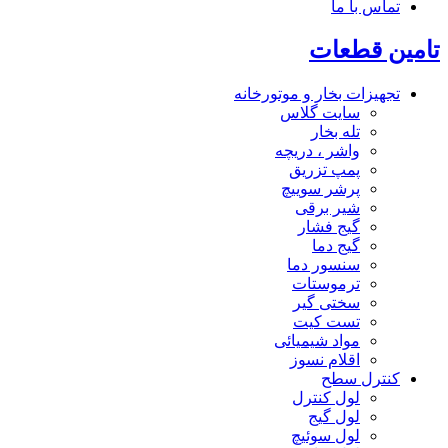
تماس با ما
تامین قطعات
تجهیزات بخار و موتورخانه
سایت گلاس
تله بخار
واشر ، دریچه
پمپ تزریق
پرشر سوییچ
شیر برقی
گیج فشار
گیج دما
سنسور دما
ترموستات
سختی گیر
تست کیت
مواد شیمیائی
اقلام نسوز
کنترل سطح
لول کنترل
لول گیج
لول سوئیچ