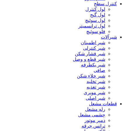
کنترل سطح
لول کنترل
لول گیج
لول سوئیچ
لول ترانسمیتر
فلو سوئیچ
شیرآلات
شیر اطمینان
شیر کنترلی
شیر فشار شکن
شیر قطع و وصل
شیر یکطرفه
صافی
شیر خلاء شکن
شیر تخلیه
شیر تغذیه
شیر موبری
شیر اصلی
قطعات مشعل
رله مشعل
چشمی مشعل
دمپر موتور
ترانس جرقه