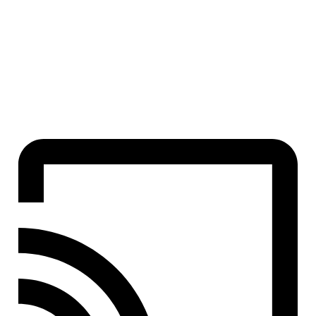
رگلاتور ، بالانسر
ریلیف ولو
گیج فشار
نشت یاب
شیر برقی تکضرب
شیر برقی تدریجی
گاورنر