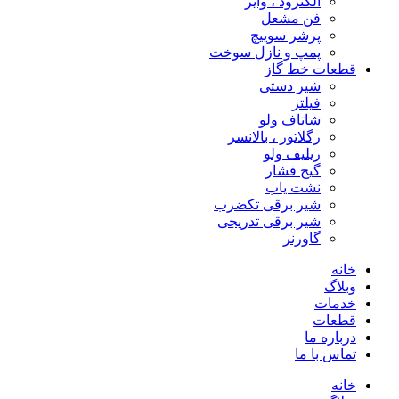
الکترود ، وایر
فن مشعل
پرشر سوییچ
پمپ و نازل سوخت
قطعات خط گاز
شیر دستی
فیلتر
شاتاف ولو
رگلاتور ، بالانسر
ریلیف ولو
گیج فشار
نشت یاب
شیر برقی تکضرب
شیر برقی تدریجی
گاورنر
خانه
وبلاگ
خدمات
قطعات
درباره ما
تماس با ما
خانه